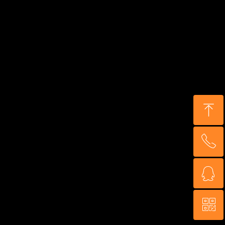
ꁸ
ꂅ
回到顶部
ꁗ
18823729355
ꀥ
QQ客服