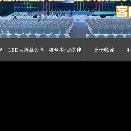
备
LED大屏幕设备
舞台/桁架搭建
桌椅帐篷