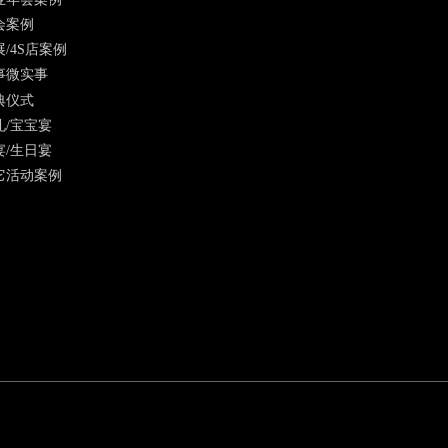
会案例
展/4S店案例
事微实事
典仪式
礼/宝宝宴
宴/生日宴
它活动案例