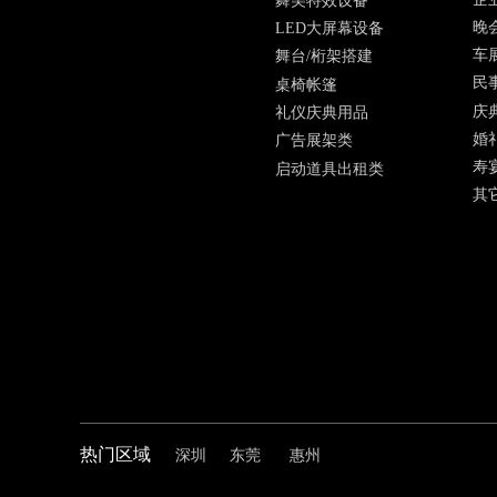
舞美特效设备
晚
LED大屏幕设备
车
舞台/桁架搭建
民
桌椅帐篷
庆
礼仪庆典用品
婚
广告展架类
寿
启动道具出租类
其
热门区域
深圳
东莞
惠州